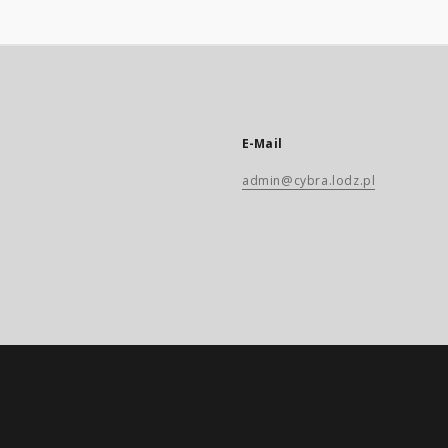
E-Mail
admin@cybra.lodz.pl