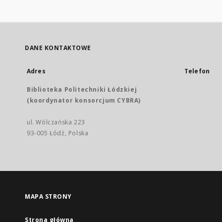
DANE KONTAKTOWE
Adres
Telefon
Biblioteka Politechniki Łódzkiej
(koordynator konsorcjum CYBRA)
ul. Wólczańska 223
93-005 Łódź, Polska
MAPA STRONY
Strona główna