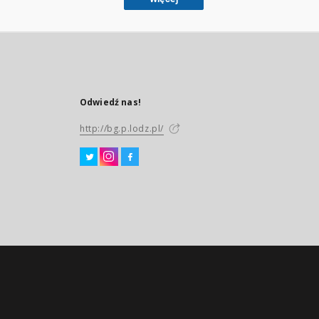
Odwiedź nas!
http://bg.p.lodz.pl/