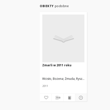
OBIEKTY
podobne
Zmarli w 2011 roku
Wcisło, Bożena
Żmuda, Ryszard. Red. nacz.
2011