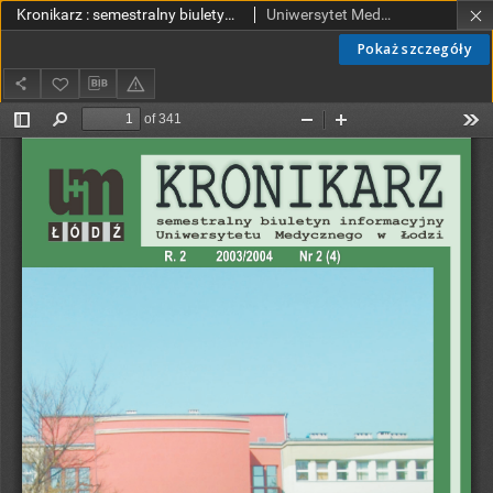
Kronikarz : semestralny biuletyn informacyjny Uniwersytetu Medycznego w Łodzi 2003/2004 R. 2 nr 2(4) (cały numer)
Uniwersytet Medyczny w Łodzi
Pokaż szczegóły