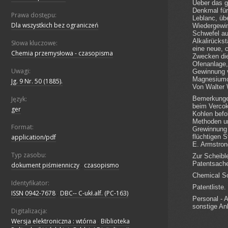
Prawa dostępu:
Dla wszystkich bez ograniczeń
Słowa kluczowe:
Chemia przemysłowa - czasopisma
Uwagi:
Jg. 9 Nr. 50 (1885).
Język:
ger
Format:
application/pdf
Typ zasobu:
dokument piśmienniczy
;
czasopismo
Identyfikator:
ISSN 0942-7678
;
DBC-- C-ukł.alf. (PC-163)
Digitalizacja:
Wersja elektroniczna : wtórna
;
Biblioteka