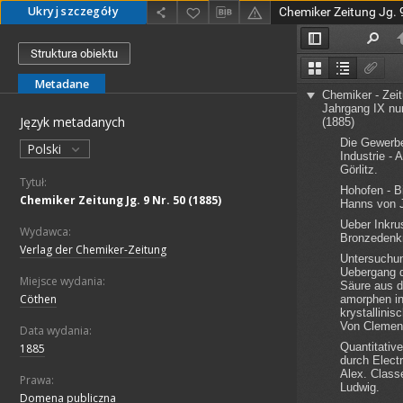
Ukryj szczegóły
Chemiker Zeitung Jg. 
Struktura obiektu
Metadane
Język metadanych
Polski
Tytuł:
Chemiker Zeitung Jg. 9 Nr. 50 (1885)
Wydawca:
Verlag der Chemiker-Zeitung
Miejsce wydania:
Cöthen
Data wydania:
1885
Prawa:
Domena publiczna