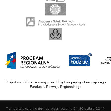
Projekt współfinansowany przez Unię Europejską z Europejskiego
Funduszu Rozwoju Regionalnego
Ten serwis działa dzięki oprogramowaniu
DInGO dLibra 6.2.11