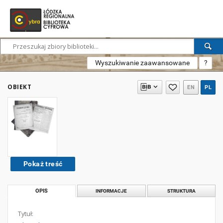
Wyszukiwanie zaawansowane
?
OBIEKT
EN
PL
Pokaż treść
OPIS
INFORMACJE
STRUKTURA
Tytuł: