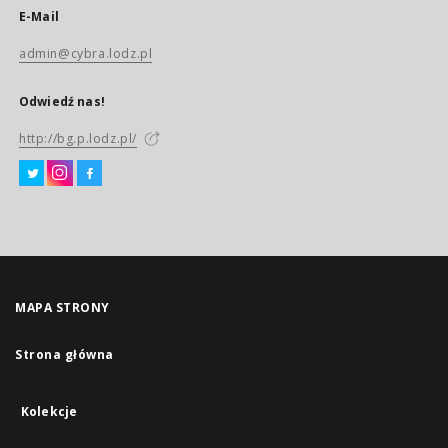
E-Mail
admin@cybra.lodz.pl
Odwiedź nas!
http://bg.p.lodz.pl/
MAPA STRONY
Strona główna
Kolekcje