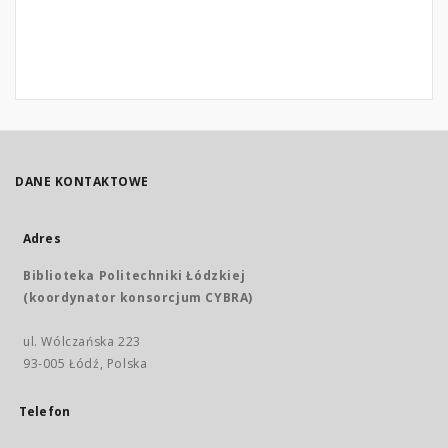
DANE KONTAKTOWE
Adres
Biblioteka Politechniki Łódzkiej
(koordynator konsorcjum CYBRA)
ul. Wólczańska 223
93-005 Łódź, Polska
Telefon