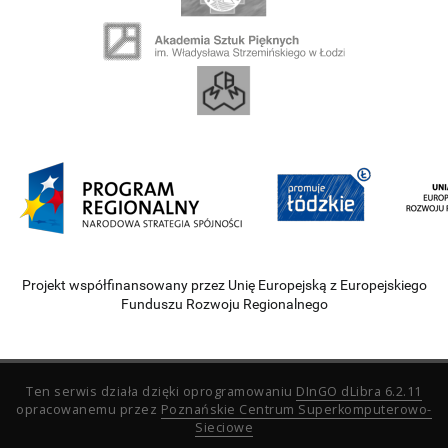
Projekt współfinansowany przez Unię Europejską z Europejskiego
Funduszu Rozwoju Regionalnego
Ten serwis działa dzięki oprogramowaniu
DInGO dLibra 6.2.11
opracowanemu przez
Poznańskie Centrum Superkomputerowo-
Sieciowe