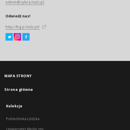
admin@cybra.lodz.pl
Odwiedź nas!
http://bg.p.lodz.pl/
MAPA STRONY
Strona główna
Kolekcje
Politechnika Łódzka
Uniwersytet Medyczny