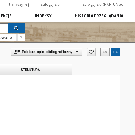
Zaloguj się
Zaloguj się (HAN UMed)
Udostępnij
EKCJE
INDEKSY
HISTORIA PRZEGLĄDANIA
sowane
?
Pobierz opis bibliograficzny
EN
PL
STRUKTURA