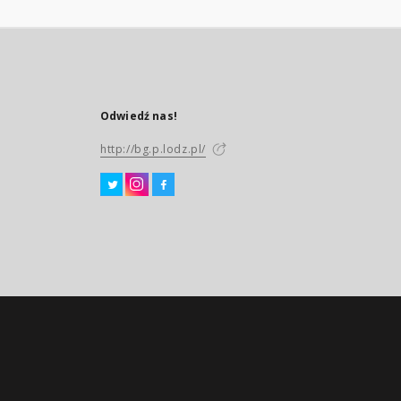
Odwiedź nas!
http://bg.p.lodz.pl/