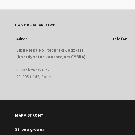
DANE KONTAKTOWE
Adres
Telefon
Biblioteka Politechniki Łódzkiej
(koordynator konsorcjum CYBRA)
ul. Wólczańska 223
93-005 Łódź, Polska
MAPA STRONY
Strona główna