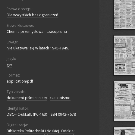
Prawa dostępu:
Dla wszystkich bez ograniczeń
Słowa kluczowe:
Chemia przemysłowa - czasopisma
Uwagi:
Nie ukazywał się w latach 1945-1949.
Język:
ger
Format:
application/pdf
Typ zasobu:
dokument piśmienniczy
;
czasopismo
Identyfikator:
DBC-- C-ukł.alf. (PC-163)
;
ISSN 0942-7678
Digitalizacja:
Biblioteka Politechniki Łódzkiej. Oddział