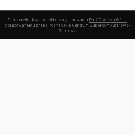
Ten serwis działa dzięki oprogramowaniu
DInGO dLibra 6.2.11
opracowanemu przez
Poznańskie Centrum Superkomputerowo-
Sieciowe