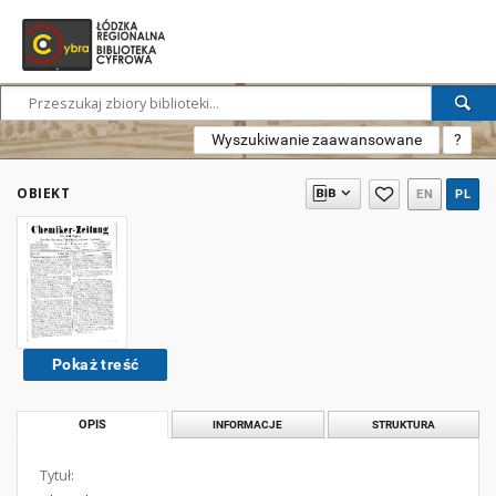
Wyszukiwanie zaawansowane
?
OBIEKT
EN
PL
Pokaż treść
OPIS
INFORMACJE
STRUKTURA
Tytuł: