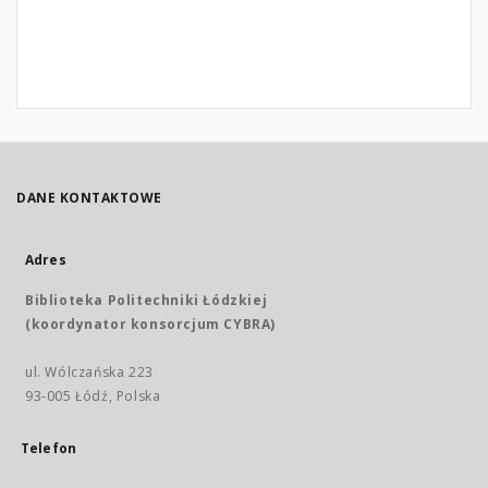
DANE KONTAKTOWE
Adres
Biblioteka Politechniki Łódzkiej
(koordynator konsorcjum CYBRA)
ul. Wólczańska 223
93-005 Łódź, Polska
Telefon