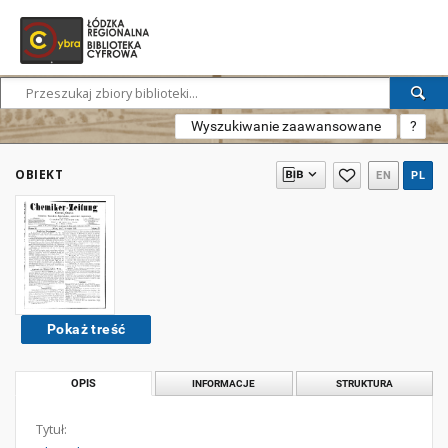
Wyszukiwanie zaawansowane
?
OBIEKT
EN
PL
Pokaż treść
OPIS
INFORMACJE
STRUKTURA
Tytuł: