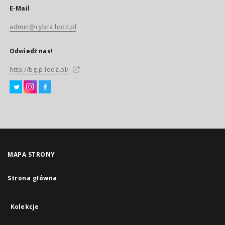
E-Mail
admin@cybra.lodz.pl
Odwiedź nas!
http://bg.p.lodz.pl/
MAPA STRONY
Strona główna
Kolekcje