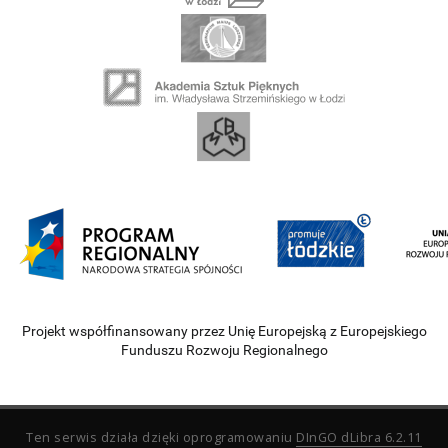
Projekt współfinansowany przez Unię Europejską z Europejskiego
Funduszu Rozwoju Regionalnego
Ten serwis działa dzięki oprogramowaniu
DInGO dLibra 6.2.11