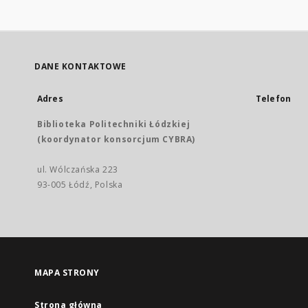
DANE KONTAKTOWE
Adres
Telefon
Biblioteka Politechniki Łódzkiej
(koordynator konsorcjum CYBRA)
ul. Wólczańska 223
93-005 Łódź, Polska
MAPA STRONY
Strona główna