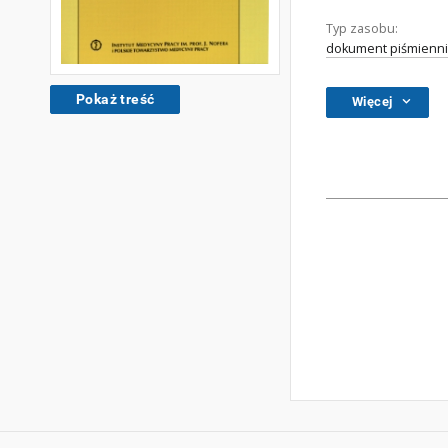
Typ zasobu:
dokument piśmienni
Pokaż treść
Więcej