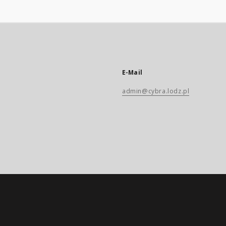
E-Mail
admin@cybra.lodz.pl