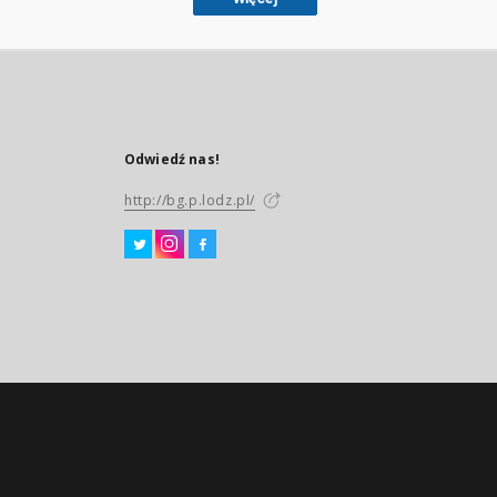
Odwiedź nas!
http://bg.p.lodz.pl/