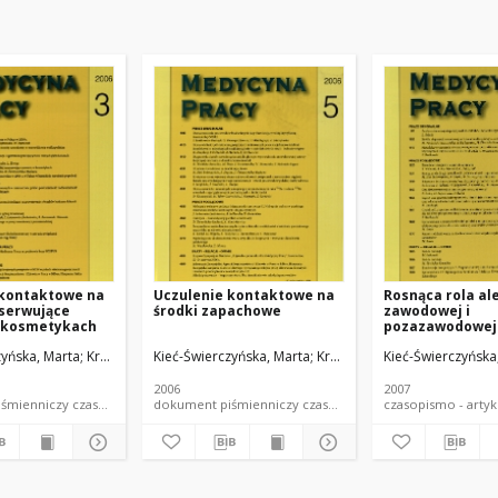
 kontaktowe na
Uczulenie kontaktowe na
Rosnąca rola ale
nserwujące
środki zapachowe
zawodowej i
 kosmetykach
pozazawodowej
parafenylenodi
zyńska, Marta
yńska-Machura, Dominika
Kręcisz, Beata
Kieć-Świerczyńska, Marta
Świerczyńska-Machura, Dominika
Kręcisz, Beata
Kieć-Świerczyńska
Świerczyńska
2006
2007
dokument piśmienniczy czasopismo - artykuł
dokument piśmienniczy czasopismo - artykuł