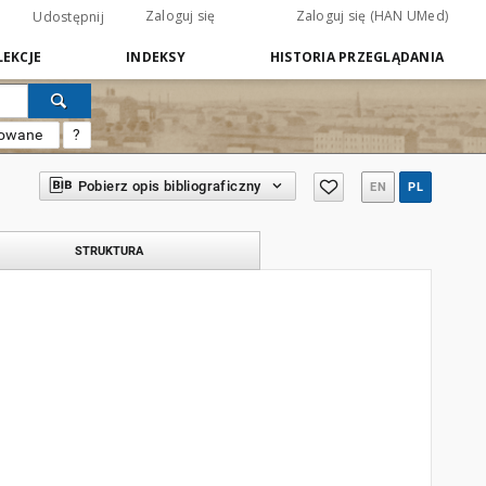
Zaloguj się
Zaloguj się (HAN UMed)
Udostępnij
EKCJE
INDEKSY
HISTORIA PRZEGLĄDANIA
sowane
?
Pobierz opis bibliograficzny
EN
PL
STRUKTURA