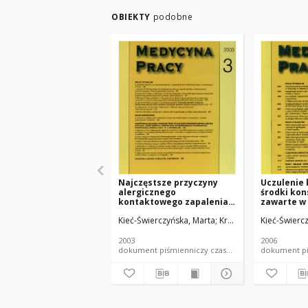
OBIEKTY
podobne
Najczęstsze przyczyny
Uczulenie
alergicznego
środki ko
kontaktowego zapalenia
zawarte w
skóry u rolników, na
Kieć-Świerczyńska, Marta
Kręcisz, Beata
Kieć-Świerc
Świercz
podstawie materiału
Instytutu Medycyny Pracy
w Łodzi
2003
2006
dokument piśmienniczy czasopismo - artykuł