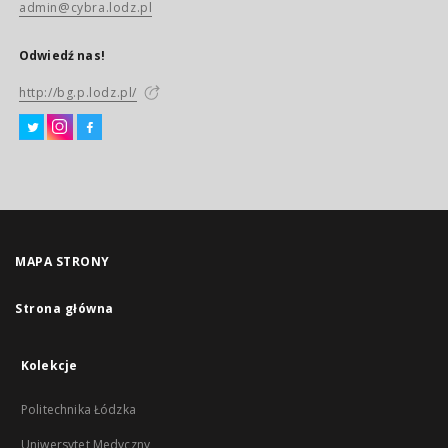
admin@cybra.lodz.pl
Odwiedź nas!
http://bg.p.lodz.pl/
MAPA STRONY
Strona główna
Kolekcje
Politechnika Łódzka
Uniwersytet Medyczny