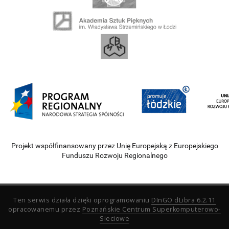
Projekt współfinansowany przez Unię Europejską z Europejskiego
Funduszu Rozwoju Regionalnego
Ten serwis działa dzięki oprogramowaniu
DInGO dLibra 6.2.11
opracowanemu przez
Poznańskie Centrum Superkomputerowo-
Sieciowe