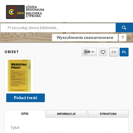
Wyszukiwanie zaawansowane
?
OBIEKT
EN
PL
Pokaż treść
OPIS
INFORMACJE
STRUKTURA
Tytuł: