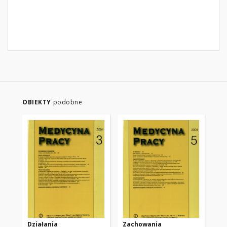
OBIEKTY
podobne
Działania
Zachowania
St