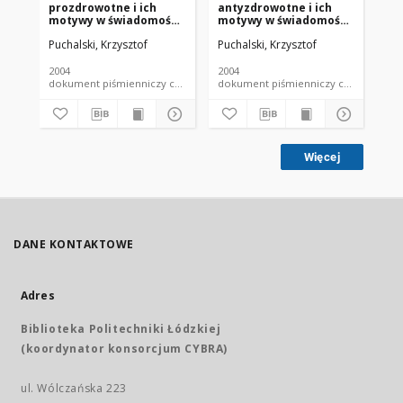
prozdrowotne i ich
antyzdrowotne i ich
dz
motywy w świadomości
motywy w świadomości
an
pracowników średnich i
pracowników
Pol
Puchalski, Krzysztof
Puchalski, Krzysztof
Kor
dużych przedsiębiorstw
przedsiębiorstw
"M
od
2004
2004
200
dokument piśmienniczy czasopismo - artykuł
dokument piśmienniczy czaso
Więcej
DANE KONTAKTOWE
Adres
Biblioteka Politechniki Łódzkiej
(koordynator konsorcjum CYBRA)
ul. Wólczańska 223