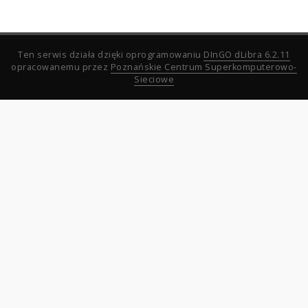
Ten serwis działa dzięki oprogramowaniu
DInGO dLibra 6.2.11
opracowanemu przez
Poznańskie Centrum Superkomputerowo-
Sieciowe