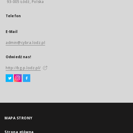
93-005 Łódź, Polska
Telefon
E-Mail
admin@cybra.lodz.pl
Odwiedź nas!
http://bg.p.lodz.pl/
MAPA STRONY
Strona główna