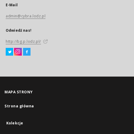
E-Mail
admin@cybra.lodz.pl
Odwiedź nas!
http://bg.p.lodz.pl/
MAPA STRONY
Strona główna
Kolekcje