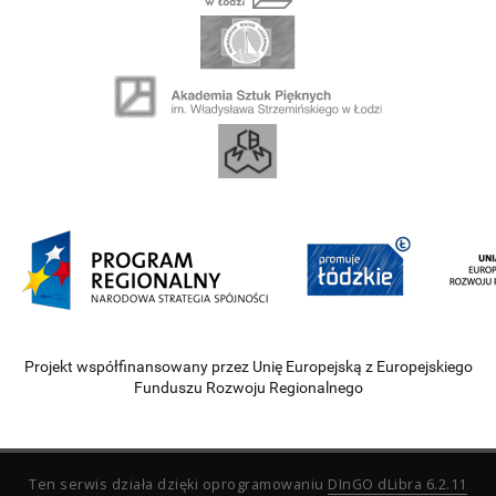
Projekt współfinansowany przez Unię Europejską z Europejskiego
Funduszu Rozwoju Regionalnego
Ten serwis działa dzięki oprogramowaniu
DInGO dLibra 6.2.11