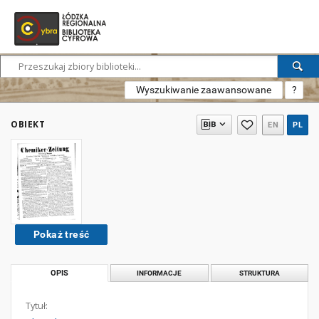
Wyszukiwanie zaawansowane
?
OBIEKT
EN
PL
Pokaż treść
OPIS
INFORMACJE
STRUKTURA
Tytuł: