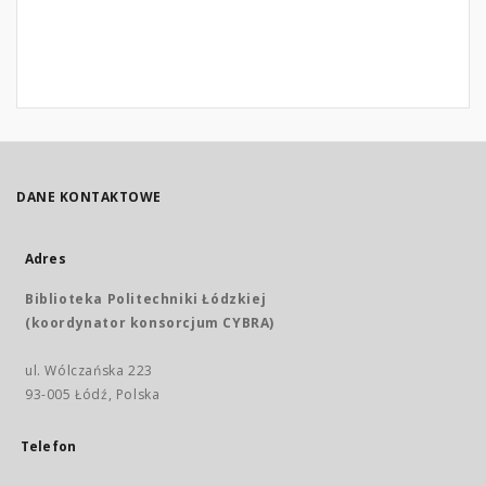
DANE KONTAKTOWE
Adres
Biblioteka Politechniki Łódzkiej
(koordynator konsorcjum CYBRA)
ul. Wólczańska 223
93-005 Łódź, Polska
Telefon