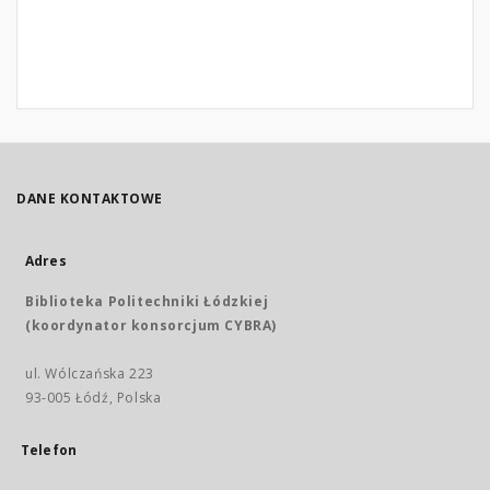
DANE KONTAKTOWE
Adres
Biblioteka Politechniki Łódzkiej
(koordynator konsorcjum CYBRA)
ul. Wólczańska 223
93-005 Łódź, Polska
Telefon