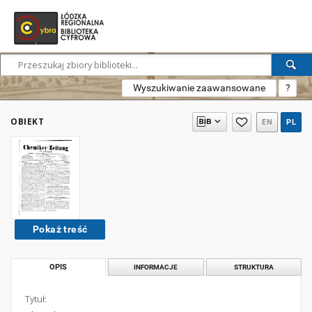
Wyszukiwanie zaawansowane
?
OBIEKT
EN
PL
Pokaż treść
OPIS
INFORMACJE
STRUKTURA
Tytuł: