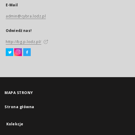
E-Mail
admin@cybra.lodz.pl
Odwiedź nas!
http://bg.p.lodz.pl/
MAPA STRONY
Strona główna
Kolekcje