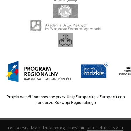
Projekt współfinansowany przez Unię Europejską z Europejskiego
Funduszu Rozwoju Regionalnego
Ten serwis działa dzięki oprogramowaniu
DInGO dLibra 6.2.11