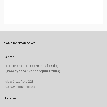
DANE KONTAKTOWE
Adres
Biblioteka Politechniki Łódzkiej
(koordynator konsorcjum CYBRA)
ul. Wólczańska 223
93-005 Łódź, Polska
Telefon