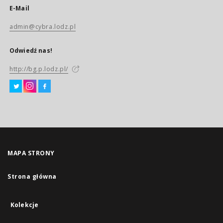
E-Mail
admin@cybra.lodz.pl
Odwiedź nas!
http://bg.p.lodz.pl/
MAPA STRONY
Strona główna
Kolekcje