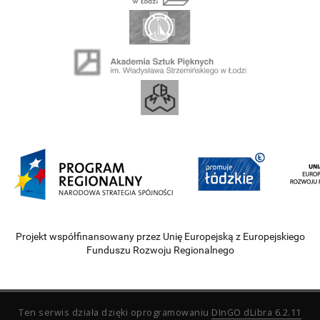
Projekt współfinansowany przez Unię Europejską z Europejskiego
Funduszu Rozwoju Regionalnego
Ten serwis działa dzięki oprogramowaniu
DInGO dLibra 6.2.11