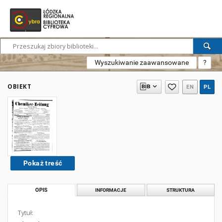
Wyszukiwanie zaawansowane
?
OBIEKT
EN
PL
Pokaż treść
OPIS
INFORMACJE
STRUKTURA
Tytuł: