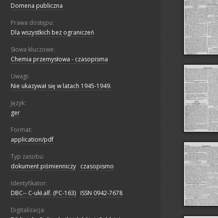
Domena publiczna
Prawa dostępu:
Dla wszystkich bez ograniczeń
Słowa kluczowe:
Chemia przemysłowa - czasopisma
Uwagi:
Nie ukazywał się w latach 1945-1949.
Język:
ger
Format:
application/pdf
Typ zasobu:
dokument piśmienniczy
;
czasopismo
Identyfikator:
DBC-- C-ukł.alf. (PC-163)
;
ISSN 0942-7678
Digitalizacja: