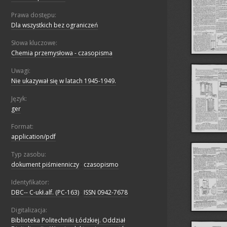
Prawa dostępu:
Dla wszystkich bez ograniczeń
Słowa kluczowe:
Chemia przemysłowa - czasopisma
Uwagi:
Nie ukazywał się w latach 1945-1949.
Język:
ger
Format:
application/pdf
Typ zasobu:
dokument piśmienniczy
;
czasopismo
Identyfikator:
DBC-- C-ukł.alf. (PC-163)
;
ISSN 0942-7678
Digitalizacja:
Biblioteka Politechniki Łódzkiej. Oddział