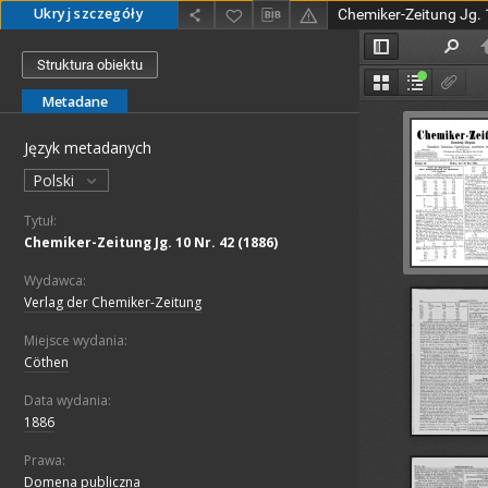
Ukryj szczegóły
Chemiker-Zeitung Jg. 
Struktura obiektu
Metadane
Język metadanych
Polski
Tytuł:
Chemiker-Zeitung Jg. 10 Nr. 42 (1886)
Wydawca:
Verlag der Chemiker-Zeitung
Miejsce wydania:
Cöthen
Data wydania:
1886
Prawa:
Domena publiczna