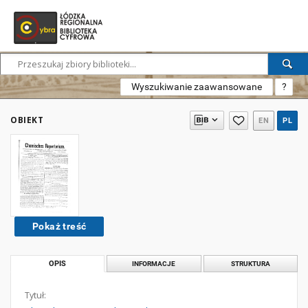
Wyszukiwanie zaawansowane
?
OBIEKT
EN
PL
Pokaż treść
OPIS
INFORMACJE
STRUKTURA
Tytuł: