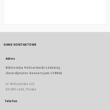
DANE KONTAKTOWE
Adres
Biblioteka Politechniki Łódzkiej
(koordynator konsorcjum CYBRA)
ul. Wólczańska 223
93-005 Łódź, Polska
Telefon