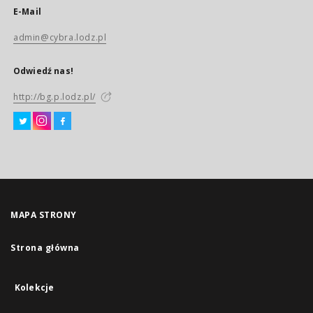
E-Mail
admin@cybra.lodz.pl
Odwiedź nas!
http://bg.p.lodz.pl/
MAPA STRONY
Strona główna
Kolekcje