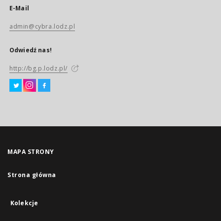
E-Mail
admin@cybra.lodz.pl
Odwiedź nas!
http://bg.p.lodz.pl/
MAPA STRONY
Strona główna
Kolekcje