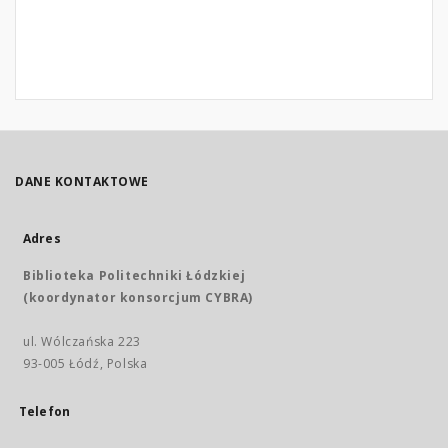
DANE KONTAKTOWE
Adres
Biblioteka Politechniki Łódzkiej
(koordynator konsorcjum CYBRA)
ul. Wólczańska 223
93-005 Łódź, Polska
Telefon