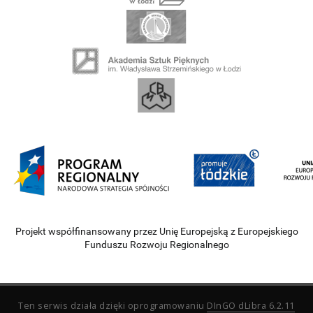
Projekt współfinansowany przez Unię Europejską z Europejskiego
Funduszu Rozwoju Regionalnego
Ten serwis działa dzięki oprogramowaniu
DInGO dLibra 6.2.11