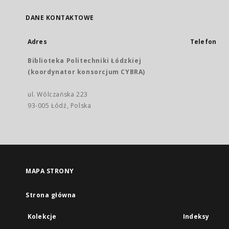
DANE KONTAKTOWE
Adres
Telefon
Biblioteka Politechniki Łódzkiej
(koordynator konsorcjum CYBRA)
ul. Wólczańska 223
93-005 Łódź, Polska
MAPA STRONY
Strona główna
Kolekcje
Indeksy