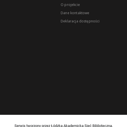
O projekcie
Dane kontaktowe
Deklaracja dostępności
Serwis tworzony przez Łódzką Akademicką Sieć Biblioteczną.