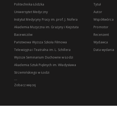
Politechnika Łódzka
Tytuł
Uniwersytet Medyczny
Autor
Instytut Medycyny Pracy im. prof. J. Nofera
Współtwórca
Akademia Muzyczna im. Grażyny i Kiejstuta
Promotor
Bacewiczów
Recenzent
Państwowa Wyższa Szkoła Filmowa
Wydawca
Telewizyjna i Teatralna im. L. Schillera
Data wydania
Wyższe Seminarium Duchowne w Łodzi
Akademia Sztuk Pięknych im. Władysława
Strzemińskiego w Łodzi
...
Zobacz więcej