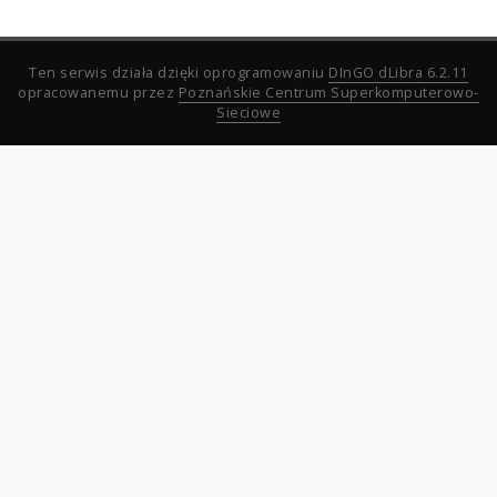
Ten serwis działa dzięki oprogramowaniu
DInGO dLibra 6.2.11
opracowanemu przez
Poznańskie Centrum Superkomputerowo-
Sieciowe