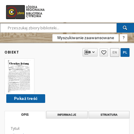
Wyszukiwanie zaawansowane
?
OBIEKT
EN
PL
Pokaż treść
OPIS
INFORMACJE
STRUKTURA
Tytuł: