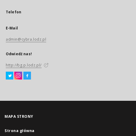
Telefon
E-Mail
admin@cybra.lodz.pl
Odwiedź nas!
http://bg.p.lodz.pl/
MAPA STRONY
Strona główna