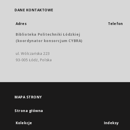
DANE KONTAKTOWE
Adres
Telefon
Biblioteka Politechniki Łódzkiej
(koordynator konsorcjum CYBRA)
ul. Wólczańska 223
93-005 Łódź, Polska
MAPA STRONY
Strona główna
Kolekcje
Indeksy