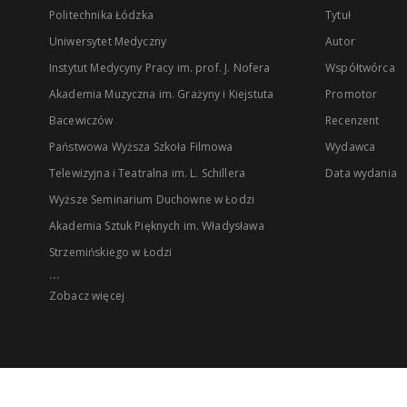
Politechnika Łódzka
Tytuł
Uniwersytet Medyczny
Autor
Instytut Medycyny Pracy im. prof. J. Nofera
Współtwórca
Akademia Muzyczna im. Grażyny i Kiejstuta
Promotor
Bacewiczów
Recenzent
Państwowa Wyższa Szkoła Filmowa
Wydawca
Telewizyjna i Teatralna im. L. Schillera
Data wydania
Wyższe Seminarium Duchowne w Łodzi
Akademia Sztuk Pięknych im. Władysława
Strzemińskiego w Łodzi
...
Zobacz więcej