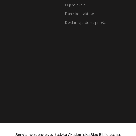
O projekcie
Dane kontaktowe
Deklaracja dostępności
Serwis tworzony przez Łódzką Akademicką Sieć Biblioteczną.