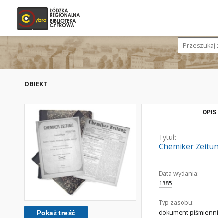
OBIEKT
OPIS
Tytuł:
Chemiker Zeitung
Data wydania:
1885
Typ zasobu:
dokument piśmienni
Pokaż treść