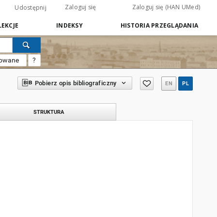
Zaloguj się
Zaloguj się (HAN UMed)
Udostępnij
EKCJE
INDEKSY
HISTORIA PRZEGLĄDANIA
sowane
?
Pobierz opis bibliograficzny
EN
PL
STRUKTURA