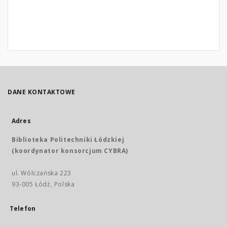
DANE KONTAKTOWE
Adres
Biblioteka Politechniki Łódzkiej
(koordynator konsorcjum CYBRA)
ul. Wólczańska 223
93-005 Łódź, Polska
Telefon