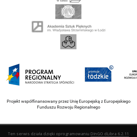
Projekt współfinansowany przez Unię Europejską z Europejskiego
Funduszu Rozwoju Regionalnego
Ten serwis działa dzięki oprogramowaniu
DInGO dLibra 6.2.11