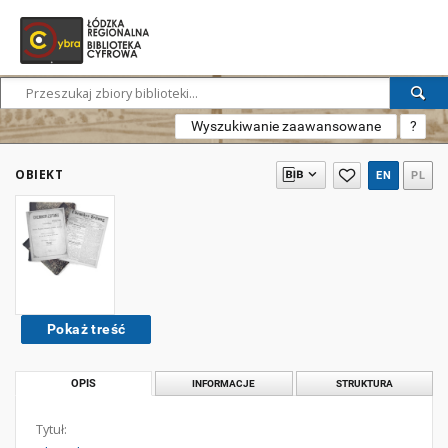
Wyszukiwanie zaawansowane
?
OBIEKT
EN
PL
Pokaż treść
OPIS
INFORMACJE
STRUKTURA
Tytuł: