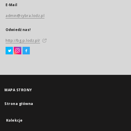
E-Mail
admin@cybra.lodz.pl
Odwiedź nas!
http://bg.p.lodz.pl/
MAPA STRONY
Strona główna
Kolekcje