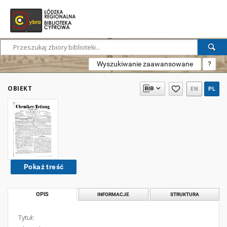
Wyszukiwanie zaawansowane
?
OBIEKT
EN
PL
Pokaż treść
OPIS
INFORMACJE
STRUKTURA
Tytuł: