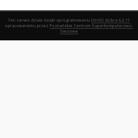
Ten serwis działa dzięki oprogramowaniu
DInGO dLibra 6.2.11
opracowanemu przez
Poznańskie Centrum Superkomputerowo-
Sieciowe