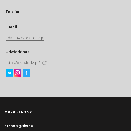
Telefon
E-Mail
admin@cybra.lodz.pl
Odwiedź nas!
http://bg.p.lodz.pl/
MAPA STRONY
Strona główna