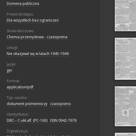
Domena publiczna
Prawa dostępu:
Dla wszystkich bez ograniczeń
Słowa kluczowe:
Chemia przemysłowa - czasopisma
Uwagi:
Nie ukazywał się w latach 1945-1949.
Język:
ger
Format:
application/pdf
Typ zasobu:
dokument piśmienniczy
;
czasopismo
Identyfikator:
DBC-- C-ukł.alf. (PC-163)
;
ISSN 0942-7678
Digitalizacja: