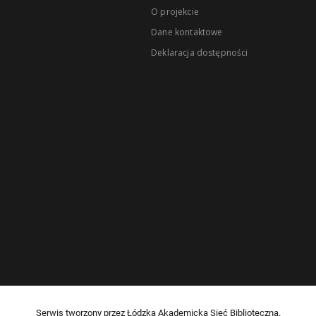
O projekcie
Dane kontaktowe
Deklaracja dostępności
Serwis tworzony przez Łódzką Akademicką Sieć Biblioteczną.