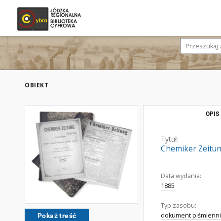
OBIEKT
OPIS
Tytuł:
Chemiker Zeitung
Data wydania:
1885
Typ zasobu:
dokument piśmienni
Pokaż treść