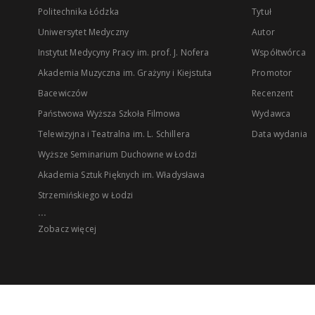
Politechnika Łódzka
Tytuł
Uniwersytet Medyczny
Autor
Instytut Medycyny Pracy im. prof. J. Nofera
Współtwórca
Akademia Muzyczna im. Grażyny i Kiejstuta
Promotor
Bacewiczów
Recenzent
Państwowa Wyższa Szkoła Filmowa
Wydawca
Telewizyjna i Teatralna im. L. Schillera
Data wydania
Wyższe Seminarium Duchowne w Łodzi
Akademia Sztuk Pięknych im. Władysława
Strzemińskiego w Łodzi
...
Zobacz więcej