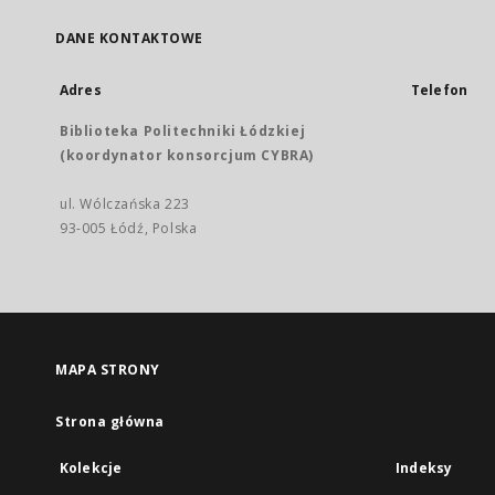
DANE KONTAKTOWE
Adres
Telefon
Biblioteka Politechniki Łódzkiej
(koordynator konsorcjum CYBRA)
ul. Wólczańska 223
93-005 Łódź, Polska
MAPA STRONY
Strona główna
Kolekcje
Indeksy