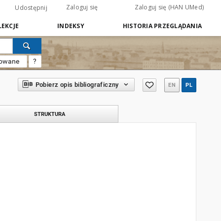
Zaloguj się
Zaloguj się (HAN UMed)
Udostępnij
EKCJE
INDEKSY
HISTORIA PRZEGLĄDANIA
sowane
?
Pobierz opis bibliograficzny
EN
PL
STRUKTURA