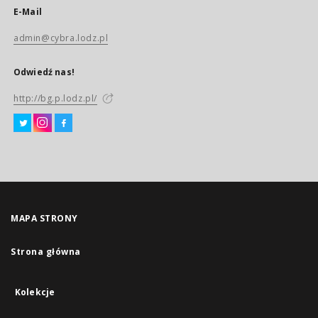
E-Mail
admin@cybra.lodz.pl
Odwiedź nas!
http://bg.p.lodz.pl/
MAPA STRONY
Strona główna
Kolekcje