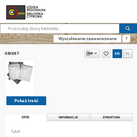
Wyszukiwanie zaawansowane
?
OBIEKT
EN
PL
Pokaż treść
OPIS
INFORMACJE
STRUKTURA
Tytuł: