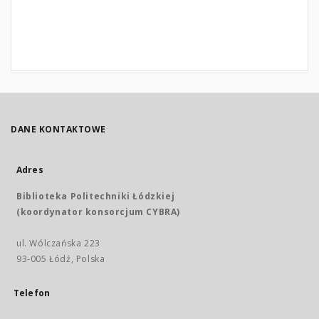
DANE KONTAKTOWE
Adres
Biblioteka Politechniki Łódzkiej
(koordynator konsorcjum CYBRA)
ul. Wólczańska 223
93-005 Łódź, Polska
Telefon