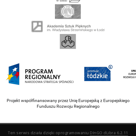
Projekt współfinansowany przez Unię Europejską z Europejskiego
Funduszu Rozwoju Regionalnego
Ten serwis działa dzięki oprogramowaniu
DInGO dLibra 6.2.11