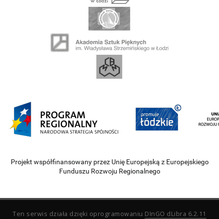
Projekt współfinansowany przez Unię Europejską z Europejskiego
Funduszu Rozwoju Regionalnego
Ten serwis działa dzięki oprogramowaniu
DInGO dLibra 6.2.11