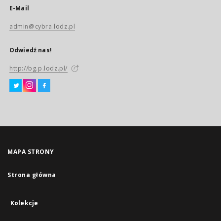
E-Mail
admin@cybra.lodz.pl
Odwiedź nas!
http://bg.p.lodz.pl/
MAPA STRONY
Strona główna
Kolekcje