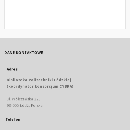
DANE KONTAKTOWE
Adres
Biblioteka Politechniki Łódzkiej
(koordynator konsorcjum CYBRA)
ul. Wólczańska 223
93-005 Łódź, Polska
Telefon