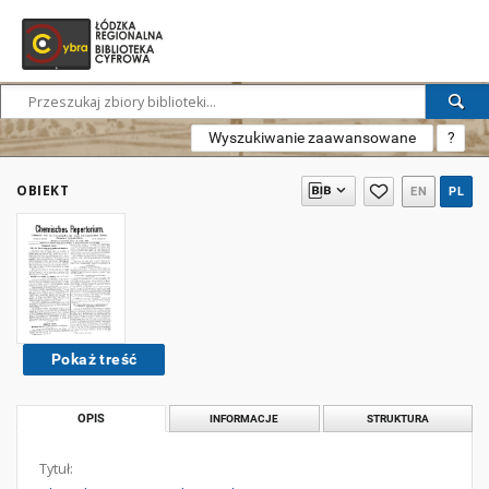
Wyszukiwanie zaawansowane
?
OBIEKT
EN
PL
Pokaż treść
OPIS
INFORMACJE
STRUKTURA
Tytuł: