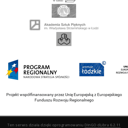
Projekt współfinansowany przez Unię Europejską z Europejskiego
Funduszu Rozwoju Regionalnego
Ten serwis działa dzięki oprogramowaniu
DInGO dLibra 6.2.11