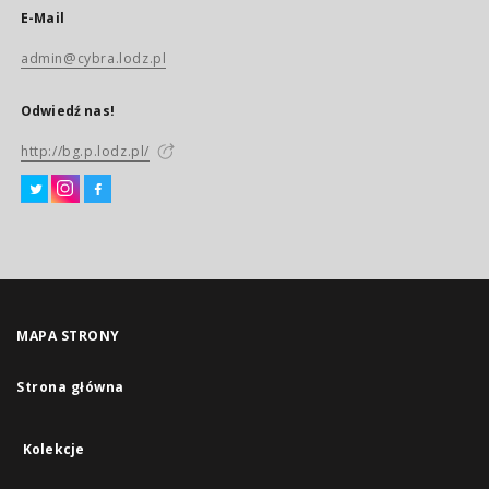
E-Mail
admin@cybra.lodz.pl
Odwiedź nas!
http://bg.p.lodz.pl/
MAPA STRONY
Strona główna
Kolekcje