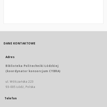
DANE KONTAKTOWE
Adres
Biblioteka Politechniki Łódzkiej
(koordynator konsorcjum CYBRA)
ul. Wólczańska 223
93-005 Łódź, Polska
Telefon