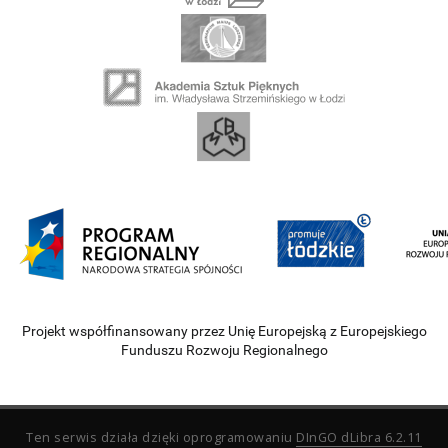
Projekt współfinansowany przez Unię Europejską z Europejskiego
Funduszu Rozwoju Regionalnego
Ten serwis działa dzięki oprogramowaniu
DInGO dLibra 6.2.11