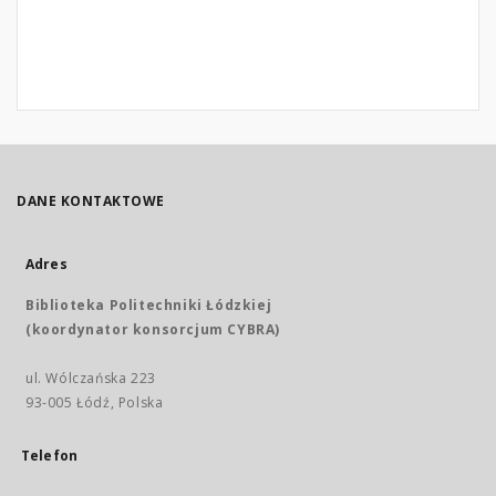
DANE KONTAKTOWE
Adres
Biblioteka Politechniki Łódzkiej
(koordynator konsorcjum CYBRA)
ul. Wólczańska 223
93-005 Łódź, Polska
Telefon