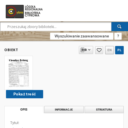
Wyszukiwanie zaawansowane
?
OBIEKT
EN
PL
Pokaż treść
OPIS
INFORMACJE
STRUKTURA
Tytuł: