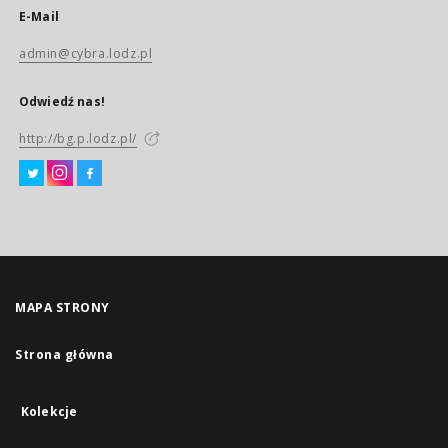
E-Mail
admin@cybra.lodz.pl
Odwiedź nas!
http://bg.p.lodz.pl/
MAPA STRONY
Strona główna
Kolekcje