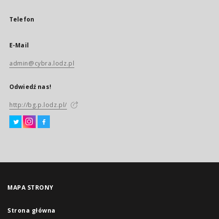
Telefon
E-Mail
admin@cybra.lodz.pl
Odwiedź nas!
http://bg.p.lodz.pl/
MAPA STRONY
Strona główna