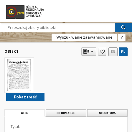
Wyszukiwanie zaawansowane
?
OBIEKT
EN
PL
Pokaż treść
OPIS
INFORMACJE
STRUKTURA
Tytuł: