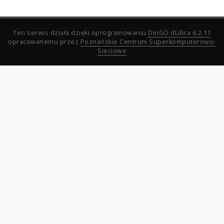
Ten serwis działa dzięki oprogramowaniu
DInGO dLibra 6.2.11
opracowanemu przez
Poznańskie Centrum Superkomputerowo-
Sieciowe