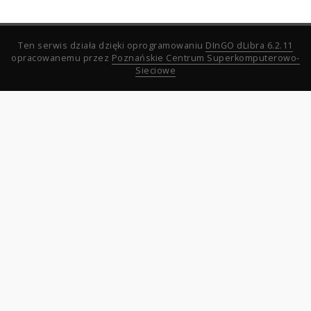
Ten serwis działa dzięki oprogramowaniu
DInGO dLibra 6.2.11
opracowanemu przez
Poznańskie Centrum Superkomputerowo-
Sieciowe