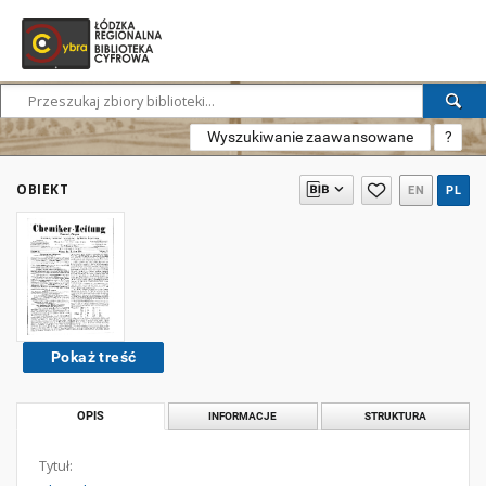
Wyszukiwanie zaawansowane
?
OBIEKT
EN
PL
Pokaż treść
OPIS
INFORMACJE
STRUKTURA
Tytuł: