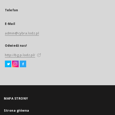
Telefon
E-Mail
admin@cybra.lodz.pl
Odwiedź nas!
http://bg.p.lodz.pl/
MAPA STRONY
Strona główna