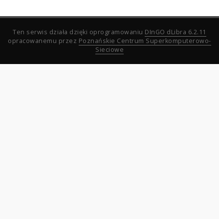
Ten serwis działa dzięki oprogramowaniu
DInGO dLibra 6.2.11
opracowanemu przez
Poznańskie Centrum Superkomputerowo-
Sieciowe