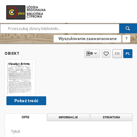
Wyszukiwanie zaawansowane
?
OBIEKT
EN
PL
Pokaż treść
OPIS
INFORMACJE
STRUKTURA
Tytuł: