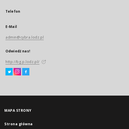
Telefon
E-Mail
admin@cybra.lodz.pl
Odwiedź nas!
http://bg.p.lodz.pl/
MAPA STRONY
Strona główna