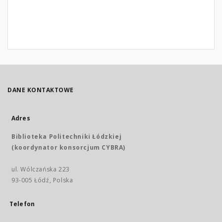
DANE KONTAKTOWE
Adres
Biblioteka Politechniki Łódzkiej
(koordynator konsorcjum CYBRA)
ul. Wólczańska 223
93-005 Łódź, Polska
Telefon