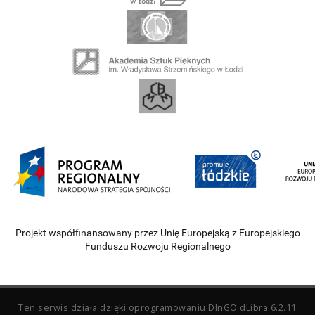
Projekt współfinansowany przez Unię Europejską z Europejskiego
Funduszu Rozwoju Regionalnego
Ten serwis działa dzięki oprogramowaniu
DInGO dLibra 6.2.11