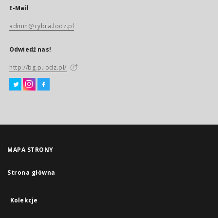
E-Mail
admin@cybra.lodz.pl
Odwiedź nas!
http://bg.p.lodz.pl/
MAPA STRONY
Strona główna
Kolekcje