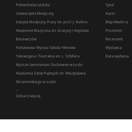
Politechnika Łódzka
Tytuł
Uniwersytet Medyczny
Autor
Instytut Medycyny Pracy im. prof. J. Nofera
Współtwórca
Akademia Muzyczna im. Grażyny i Kiejstuta
Promotor
Bacewiczów
Recenzent
Państwowa Wyższa Szkoła Filmowa
Wydawca
Telewizyjna i Teatralna im. L. Schillera
Data wydania
Wyższe Seminarium Duchowne w Łodzi
Akademia Sztuk Pięknych im. Władysława
Strzemińskiego w Łodzi
...
Zobacz więcej