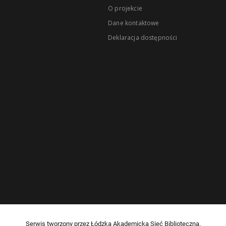
O projekcie
Dane kontaktowe
Deklaracja dostępności
Serwis tworzony przez Łódzką Akademicką Sieć Biblioteczną.