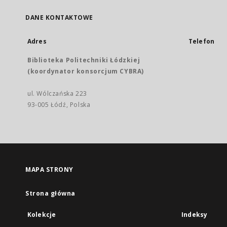
DANE KONTAKTOWE
Adres
Telefon
Biblioteka Politechniki Łódzkiej
(koordynator konsorcjum CYBRA)
ul. Wólczańska 223
93-005 Łódź, Polska
MAPA STRONY
Strona główna
Kolekcje
Indeksy