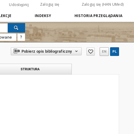
Zaloguj się
Zaloguj się (HAN UMed)
Udostępnij
EKCJE
INDEKSY
HISTORIA PRZEGLĄDANIA
sowane
?
Pobierz opis bibliograficzny
EN
PL
STRUKTURA