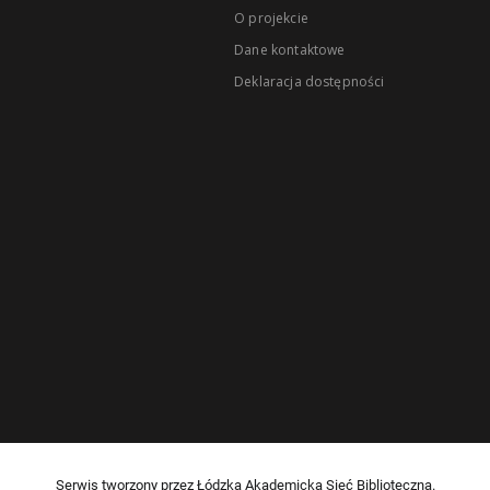
O projekcie
Dane kontaktowe
Deklaracja dostępności
Serwis tworzony przez Łódzką Akademicką Sieć Biblioteczną.