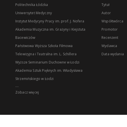
Politechnika Łódzka
Tytuł
Uniwersytet Medyczny
Autor
Instytut Medycyny Pracy im. prof. J. Nofera
Współtwórca
Akademia Muzyczna im. Grażyny i Kiejstuta
Promotor
Bacewiczów
Recenzent
Państwowa Wyższa Szkoła Filmowa
Wydawca
Telewizyjna i Teatralna im. L. Schillera
Data wydania
Wyższe Seminarium Duchowne w Łodzi
Akademia Sztuk Pięknych im. Władysława
Strzemińskiego w Łodzi
...
Zobacz więcej