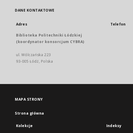
DANE KONTAKTOWE
Adres
Telefon
Biblioteka Politechniki Łódzkiej
(koordynator konsorcjum CYBRA)
ul. Wólczańska 223
93-005 Łódź, Polska
MAPA STRONY
Strona główna
Kolekcje
Indeksy