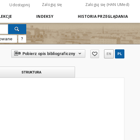
Zaloguj się
Zaloguj się (HAN UMed)
Udostępnij
EKCJE
INDEKSY
HISTORIA PRZEGLĄDANIA
sowane
?
Pobierz opis bibliograficzny
EN
PL
STRUKTURA