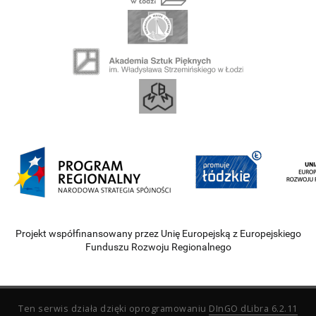
Projekt współfinansowany przez Unię Europejską z Europejskiego
Funduszu Rozwoju Regionalnego
Ten serwis działa dzięki oprogramowaniu
DInGO dLibra 6.2.11