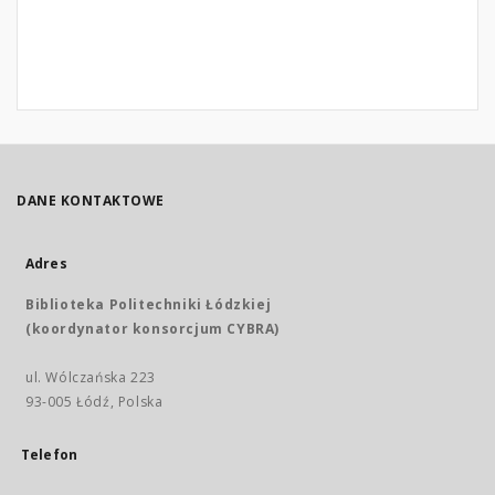
DANE KONTAKTOWE
Adres
Biblioteka Politechniki Łódzkiej
(koordynator konsorcjum CYBRA)
ul. Wólczańska 223
93-005 Łódź, Polska
Telefon