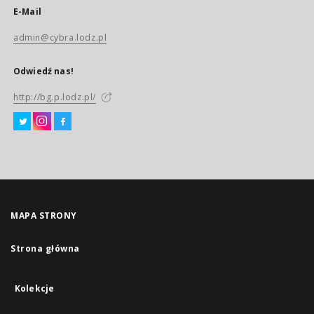
E-Mail
admin@cybra.lodz.pl
Odwiedź nas!
http://bg.p.lodz.pl/
MAPA STRONY
Strona główna
Kolekcje