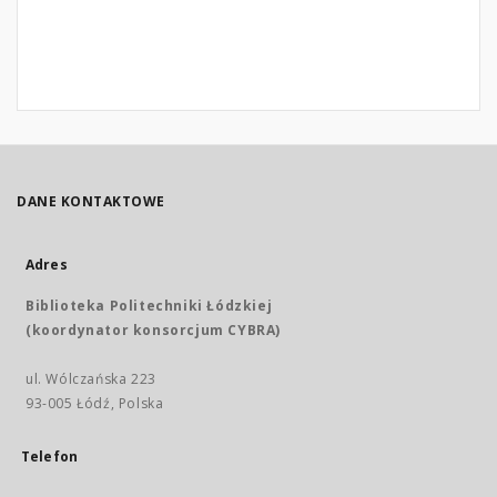
DANE KONTAKTOWE
Adres
Biblioteka Politechniki Łódzkiej
(koordynator konsorcjum CYBRA)
ul. Wólczańska 223
93-005 Łódź, Polska
Telefon