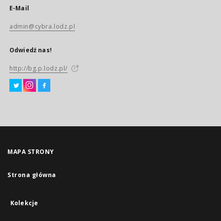
E-Mail
admin@cybra.lodz.pl
Odwiedź nas!
http://bg.p.lodz.pl/
MAPA STRONY
Strona główna
Kolekcje