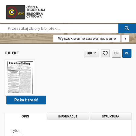
Wyszukiwanie zaawansowane
?
OBIEKT
EN
PL
Pokaż treść
OPIS
INFORMACJE
STRUKTURA
Tytuł: