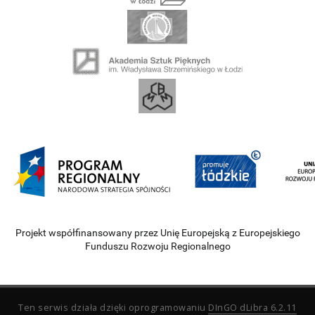
Projekt współfinansowany przez Unię Europejską z Europejskiego
Funduszu Rozwoju Regionalnego
Ten serwis działa dzięki oprogramowaniu
DInGO dLibra 6.2.11