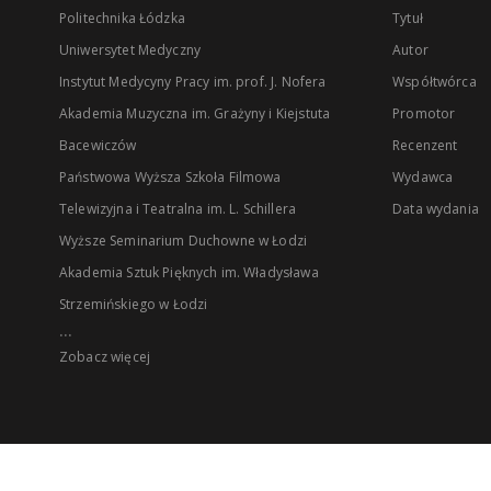
Politechnika Łódzka
Tytuł
Uniwersytet Medyczny
Autor
Instytut Medycyny Pracy im. prof. J. Nofera
Współtwórca
Akademia Muzyczna im. Grażyny i Kiejstuta
Promotor
Bacewiczów
Recenzent
Państwowa Wyższa Szkoła Filmowa
Wydawca
Telewizyjna i Teatralna im. L. Schillera
Data wydania
Wyższe Seminarium Duchowne w Łodzi
Akademia Sztuk Pięknych im. Władysława
Strzemińskiego w Łodzi
...
Zobacz więcej