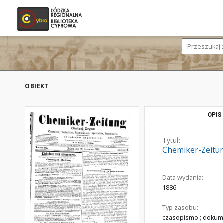
OBIEKT
OPIS
Tytuł:
Chemiker-Zeitung
Data wydania:
1886
Typ zasobu:
czasopismo
;
dokume