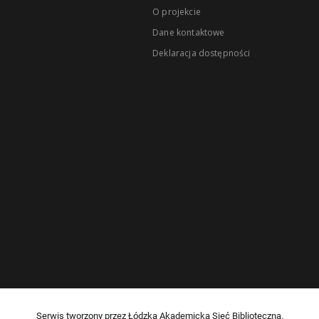
O projekcie
Dane kontaktowe
Deklaracja dostępności
Serwis tworzony przez Łódzką Akademicką Sieć Biblioteczną.