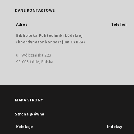
DANE KONTAKTOWE
Adres
Telefon
Biblioteka Politechniki Łódzkiej
(koordynator konsorcjum CYBRA)
ul. Wólczańska 223
93-005 Łódź, Polska
MAPA STRONY
Strona główna
Kolekcje
Indeksy