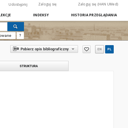
Zaloguj się
Zaloguj się (HAN UMed)
Udostępnij
EKCJE
INDEKSY
HISTORIA PRZEGLĄDANIA
sowane
?
Pobierz opis bibliograficzny
EN
PL
STRUKTURA