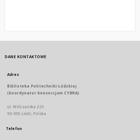
DANE KONTAKTOWE
Adres
Biblioteka Politechniki Łódzkiej
(koordynator konsorcjum CYBRA)
ul. Wólczańska 223
93-005 Łódź, Polska
Telefon