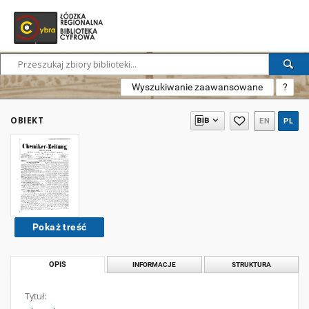
Wyszukiwanie zaawansowane
?
OBIEKT
EN
PL
Pokaż treść
OPIS
INFORMACJE
STRUKTURA
Tytuł: