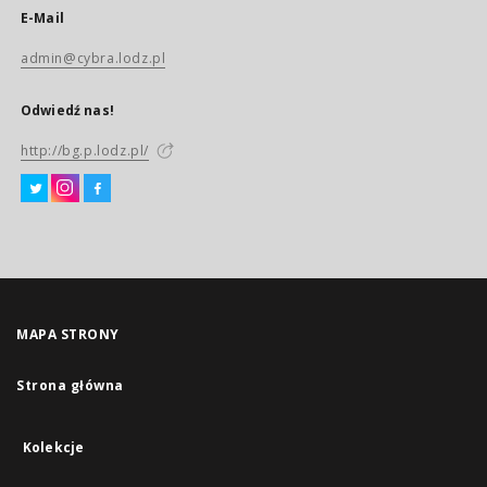
E-Mail
admin@cybra.lodz.pl
Odwiedź nas!
http://bg.p.lodz.pl/
MAPA STRONY
Strona główna
Kolekcje