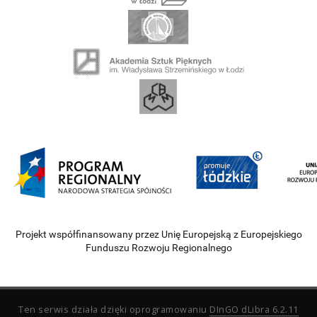
Projekt współfinansowany przez Unię Europejską z Europejskiego
Funduszu Rozwoju Regionalnego
Ten serwis działa dzięki oprogramowaniu
DInGO dLibra 6.2.11