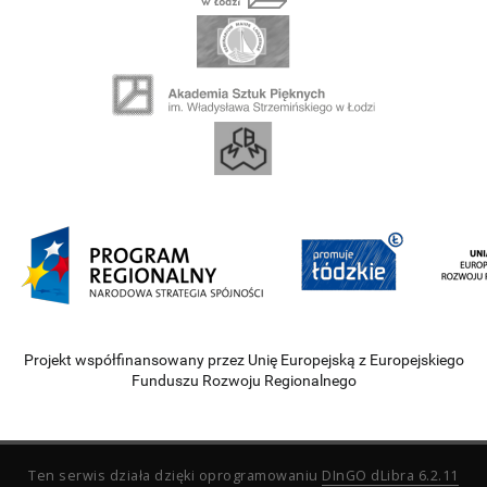
Projekt współfinansowany przez Unię Europejską z Europejskiego
Funduszu Rozwoju Regionalnego
Ten serwis działa dzięki oprogramowaniu
DInGO dLibra 6.2.11