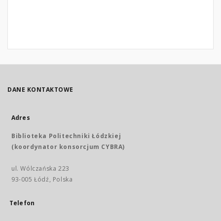
DANE KONTAKTOWE
Adres
Biblioteka Politechniki Łódzkiej
(koordynator konsorcjum CYBRA)
ul. Wólczańska 223
93-005 Łódź, Polska
Telefon