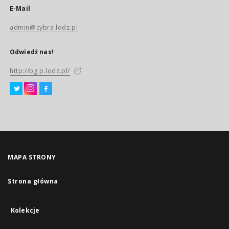
E-Mail
admin@cybra.lodz.pl
Odwiedź nas!
http://bg.p.lodz.pl/
MAPA STRONY
Strona główna
Kolekcje