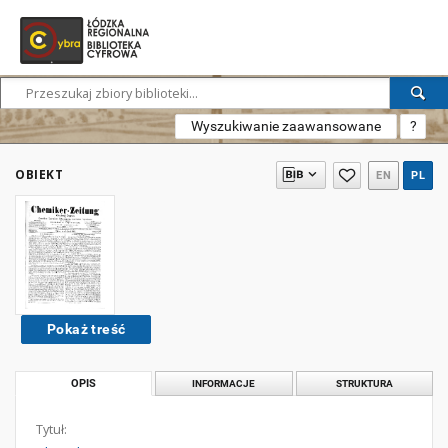
Wyszukiwanie zaawansowane
?
OBIEKT
EN
PL
Pokaż treść
OPIS
INFORMACJE
STRUKTURA
Tytuł: