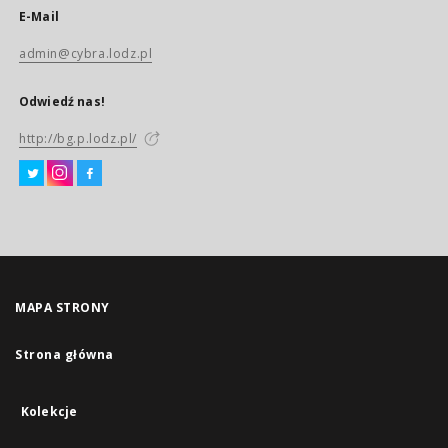
E-Mail
admin@cybra.lodz.pl
Odwiedź nas!
http://bg.p.lodz.pl/
MAPA STRONY
Strona główna
Kolekcje