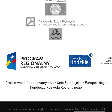
Projekt współfinansowany przez Unię Europejską z Europejskiego
Funduszu Rozwoju Regionalnego
Ten serwis działa dzięki oprogramowaniu
DInGO dLibra 6.2.11