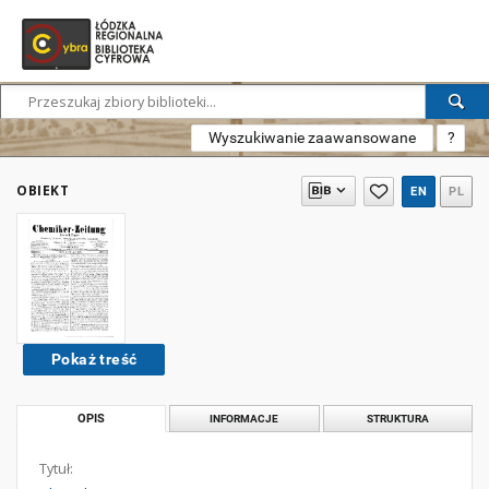
Wyszukiwanie zaawansowane
?
OBIEKT
EN
PL
Pokaż treść
OPIS
INFORMACJE
STRUKTURA
Tytuł: