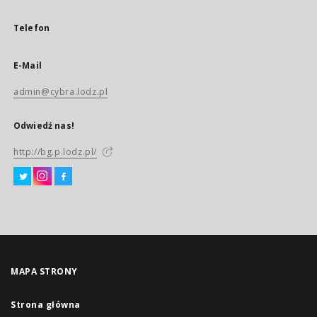
Telefon
E-Mail
admin@cybra.lodz.pl
Odwiedź nas!
http://bg.p.lodz.pl/
MAPA STRONY
Strona główna