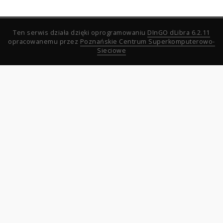
Ten serwis działa dzięki oprogramowaniu
DInGO dLibra 6.2.11
opracowanemu przez
Poznańskie Centrum Superkomputerowo-
Sieciowe