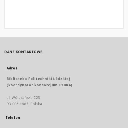
DANE KONTAKTOWE
Adres
Biblioteka Politechniki Łódzkiej
(koordynator konsorcjum CYBRA)
ul. Wólczańska 223
93-005 Łódź, Polska
Telefon