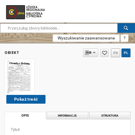
Wyszukiwanie zaawansowane
?
OBIEKT
EN
PL
Pokaż treść
OPIS
INFORMACJE
STRUKTURA
Tytuł: