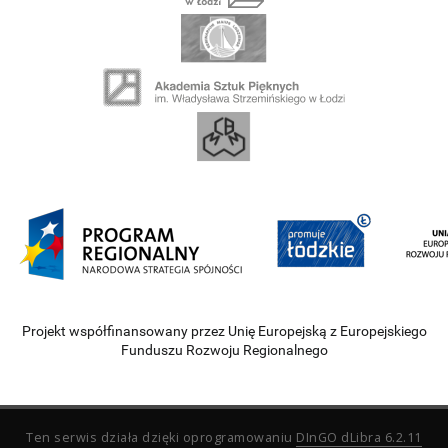
Projekt współfinansowany przez Unię Europejską z Europejskiego
Funduszu Rozwoju Regionalnego
Ten serwis działa dzięki oprogramowaniu
DInGO dLibra 6.2.11