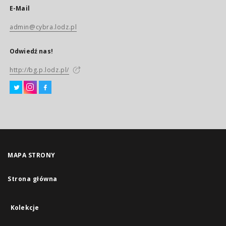
E-Mail
admin@cybra.lodz.pl
Odwiedź nas!
http://bg.p.lodz.pl/
MAPA STRONY
Strona główna
Kolekcje