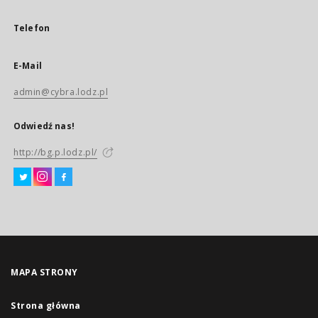
Telefon
E-Mail
admin@cybra.lodz.pl
Odwiedź nas!
http://bg.p.lodz.pl/
MAPA STRONY
Strona główna