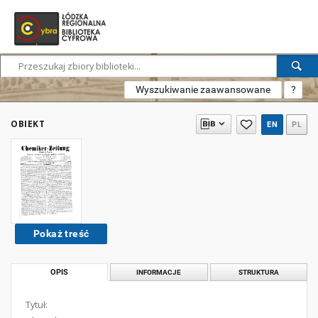
Wyszukiwanie zaawansowane
?
OBIEKT
EN
PL
Pokaż treść
OPIS
INFORMACJE
STRUKTURA
Tytuł: