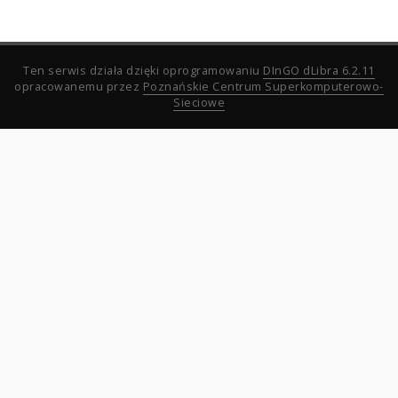
Ten serwis działa dzięki oprogramowaniu
DInGO dLibra 6.2.11
opracowanemu przez
Poznańskie Centrum Superkomputerowo-
Sieciowe