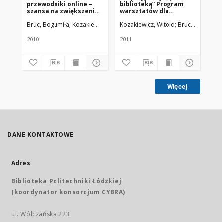
przewodniki online –
biblioteką” Program
th
szansa na zwiększenie
warsztatów dla
li
umiejętności
pracowników
in
Bruc, Bogumiła; Kozakiewicz Witold
Kozakiewicz, Witold; Bruc, Bogumiła
Uniwersytet Medyczny w Łodzi
Ova
użytkowników
naukowych
to
Biblioteki Uniwersytetu
Uniwersytetu
Medycznego w Łodzi
Medycznego w Łodzi
2010
2011
201
Więcej
DANE KONTAKTOWE
Adres
Biblioteka Politechniki Łódzkiej
(koordynator konsorcjum CYBRA)
ul. Wólczańska 223