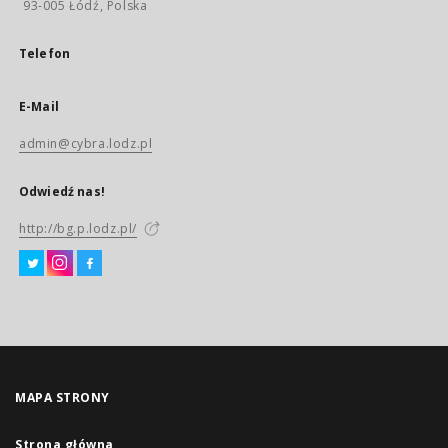
93-005 Łódź, Polska
Telefon
E-Mail
admin@cybra.lodz.pl
Odwiedź nas!
http://bg.p.lodz.pl/
MAPA STRONY
Strona główna