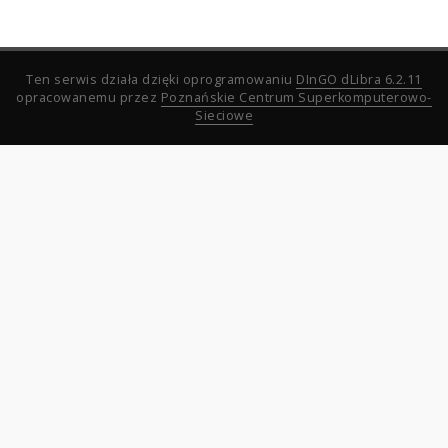
Ten serwis działa dzięki oprogramowaniu
DInGO dLibra 6.2.11
opracowanemu przez
Poznańskie Centrum Superkomputerowo-
Sieciowe