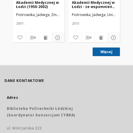
Akademii Medycznej w
Akademii Medycznej w
Łodzi (1950-2002)
Łodzi - ze wspomnień
emerytki
Piotrowska, Jadwiga
Żmuda, Ryszard. Red. nacz.
Piotrowska, Jadwiga
Uniwersytet Me
2007-.
2010
Więcej
DANE KONTAKTOWE
Adres
Biblioteka Politechniki Łódzkiej
(koordynator konsorcjum CYBRA)
ul. Wólczańska 223