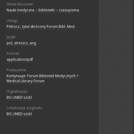
Słowa kluczowe:
Nauki medyczne -- biblioteki -- czasopisma.
Uwagi:
Półrocz.; tytuł skrócony Forum Bibl. Med.
Język:
pol, streszcz. ang.
Format:
application/pdf
Powiązania:
Kontynuuje: Forum Bibliotek Medycznych =
Medical Library Forum
Digitalizacja:
BG UMED Łódź
Lokalizacja oryginału:
BG UMED Łódź