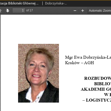
Rozbudowa i modernizacja Biblioteki Głównej Akademii Górniczo-Hutniczej – logistyczny majstersztyk
Dobrzyńska-Lankosz, Ewa