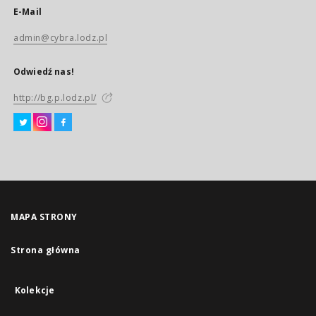
E-Mail
admin@cybra.lodz.pl
Odwiedź nas!
http://bg.p.lodz.pl/
MAPA STRONY
Strona główna
Kolekcje