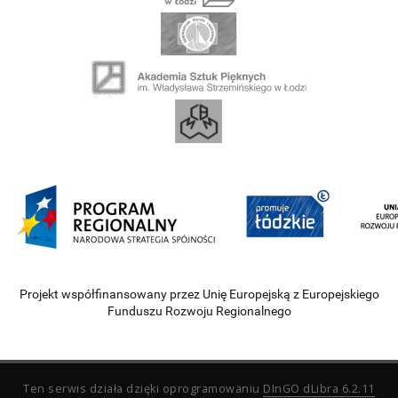
Projekt współfinansowany przez Unię Europejską z Europejskiego
Funduszu Rozwoju Regionalnego
Ten serwis działa dzięki oprogramowaniu
DInGO dLibra 6.2.11