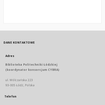
DANE KONTAKTOWE
Adres
Biblioteka Politechniki Łódzkiej
(koordynator konsorcjum CYBRA)
ul. Wólczańska 223
93-005 Łódź, Polska
Telefon