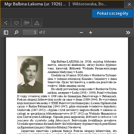
Mgr Balbina Łakoma (ur. 1926) Łódź – AM
Wiktorowska, Bogumiła
Pokaż szczegóły